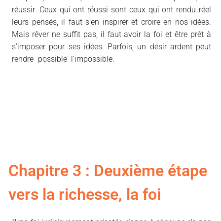
réussir. Ceux qui ont réussi sont ceux qui ont rendu réel
leurs pensés, il faut s’en inspirer et croire en nos idées.
Mais rêver ne suffit pas, il faut avoir la foi et être prêt à
s’imposer pour ses idées. Parfois, un désir ardent peut
rendre possible l’impossible.
Le désir nous pousse à
trouver des moyens, même quand ceux-ci ne sont pas
visibles de premier abord et les résultats peuvent être
impressionnants et dépasser nos espérances. Le désir et
la foi conjugués provoquent des réactions inattendues et
grandiose, capable de bouleverser notre vie dans le bon
sens.
Chapitre 3 : Deuxième étape
vers la richesse, la foi