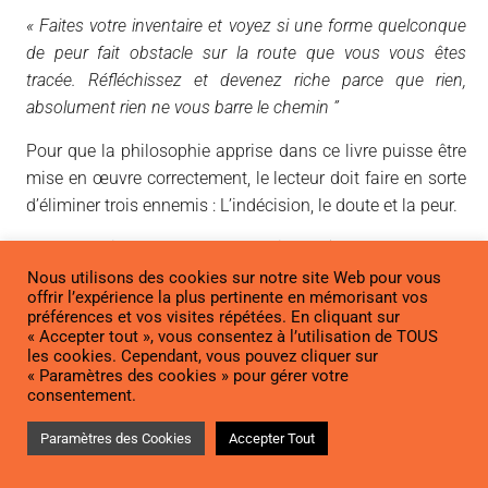
« Faites votre inventaire et voyez si une forme quelconque
de peur fait obstacle sur la route que vous vous êtes
tracée. Réfléchissez et devenez riche parce que rien,
absolument rien ne vous barre le chemin ”
Pour que la philosophie apprise dans ce livre puisse être
mise en œuvre correctement, le lecteur doit faire en sorte
d’éliminer trois ennemis : L’indécision, le doute et la peur.
Ces ennemis se cache dans les six fantômes de la peur :
Nous utilisons des cookies sur notre site Web pour vous
La pauvreté
offrir l’expérience la plus pertinente en mémorisant vos
préférences et vos visites répétées. En cliquant sur
La critique
« Accepter tout », vous consentez à l’utilisation de TOUS
La maladie
les cookies. Cependant, vous pouvez cliquer sur
Perdre l’objet de son amour
« Paramètres des cookies » pour gérer votre
consentement.
La vieillesse
La mort
Paramètres des Cookies
Accepter Tout
Ces peurs fondamentales sont présentes dans l’esprit de